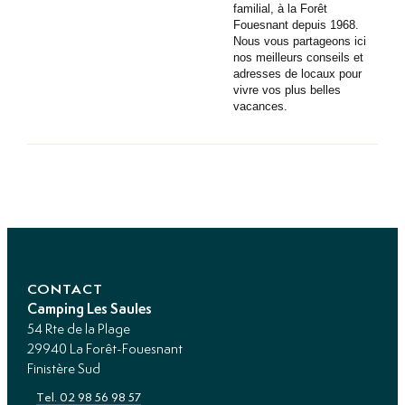
familial, à la Forêt
Fouesnant depuis 1968.
Nous vous partageons ici
nos meilleurs conseils et
adresses de locaux pour
vivre vos plus belles
vacances.
CONTACT
Camping Les Saules
54 Rte de la Plage
29940 La Forêt-Fouesnant
Finistère Sud
Tel. 02 98 56 98 57