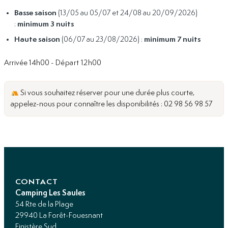
Basse saison
(13/05 au 05/07 et 24/08 au 20/09/2026)
:
minimum 3 nuits
Haute saison
(06/07 au 23/08/2026) :
minimum 7 nuits
Arrivée 14h00 -
Départ 12h00
Si vous souhaitez réserver pour une durée plus courte,
appelez-nous pour connaître les disponibilités : 02 98 56 98 57
CONTACT
Camping Les Saules
54 Rte de la Plage
29940 La Forêt-Fouesnant
Finistère Sud