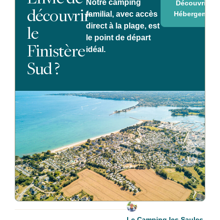
Notre camping
Découvrir le
découvrir
Hébergement
familial, avec accès
le
direct à la plage, est
le point de départ
Finistère
idéal.
Sud ?
Le Camping les Saules