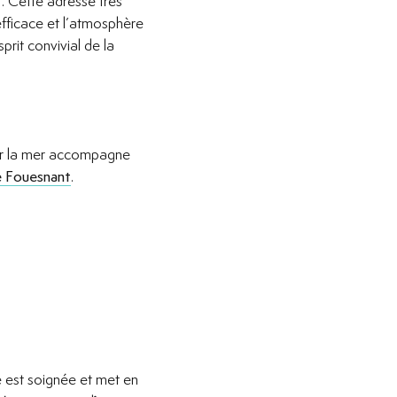
. Cette adresse très
efficace et l’atmosphère
prit convivial de la
sur la mer accompagne
de Fouesnant
.
e est soignée et met en