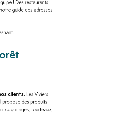
équipe ! Des restaurants
i notre guide des adresses
esnant.
Forêt
os clients.
Les Viviers
al propose des produits
on, coquillages, tourteaux,