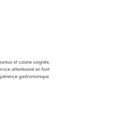
eureux et cuisine soignée,
ervice attentionné en font
 expérience gastronomique