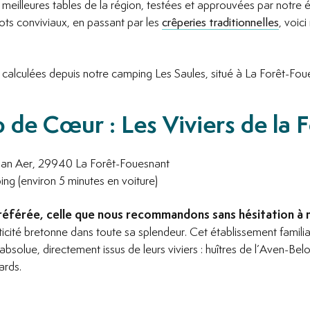
 meilleures tables de la région, testées et approuvées par notre 
ots conviviaux, en passant par les
crêperies traditionnelles
, voic
 calculées depuis notre camping Les Saules, situé à La Forêt-Fou
de Cœur : Les Viviers de la 
an Aer, 29940 La Forêt-Fouesnant
ng (environ 5 minutes en voiture)
référée, celle que nous recommandons sans hésitation à n
enticité bretonne dans toute sa splendeur. Cet établissement famili
absolue, directement issus de leurs viviers : huîtres de l’Aven-Bel
ards.