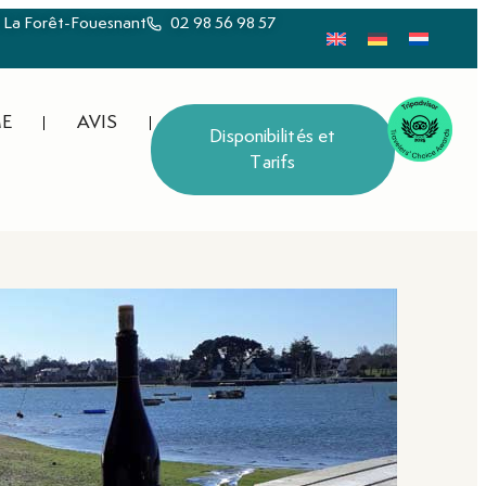
0 La Forêt-Fouesnant
02 98 56 98 57
E
AVIS
Disponibilités et
Tarifs