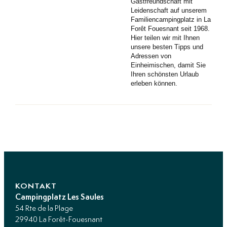
Gastfreundschaft mit
Leidenschaft auf unserem
Familiencampingplatz in La
Forêt Fouesnant seit 1968.
Hier teilen wir mit Ihnen
unsere besten Tipps und
Adressen von
Einheimischen, damit Sie
Ihren schönsten Urlaub
erleben können.
KONTAKT
Campingplatz Les Saules
54 Rte de la Plage
29940 La Forêt-Fouesnant