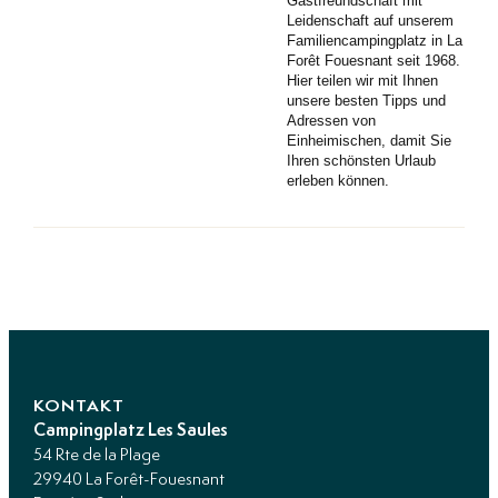
Gastfreundschaft mit
Leidenschaft auf unserem
Familiencampingplatz in La
Forêt Fouesnant seit 1968.
Hier teilen wir mit Ihnen
unsere besten Tipps und
Adressen von
Einheimischen, damit Sie
Ihren schönsten Urlaub
erleben können.
KONTAKT
Campingplatz Les Saules
54 Rte de la Plage
29940 La Forêt-Fouesnant